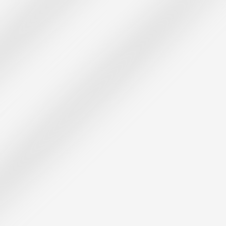
o
.
à