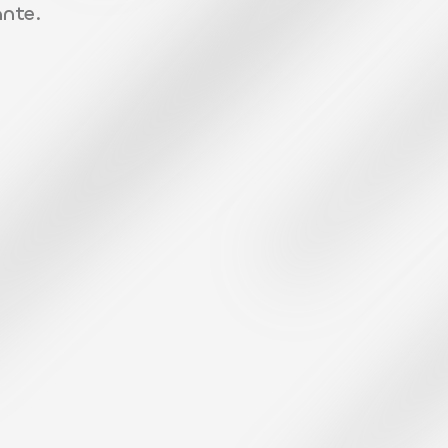
nte.
C
o
s
a
f
a
c
c
i
a
m
Una regia, più velocit