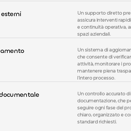
 esterni
Un supporto diretto press
assicura interventi rapidi,
e continuità operativa, an
spazi aziendali.
zamento
Un sistema di aggiornam
che consente di verificare
attività, monitorare i pro
mantenere piena traspa
l’intero processo.
à documentale
Un controllo accurato di 
documentazione, che pe
seguire ogni fase del p
chiaro, organizzato e co
standard richiesti.