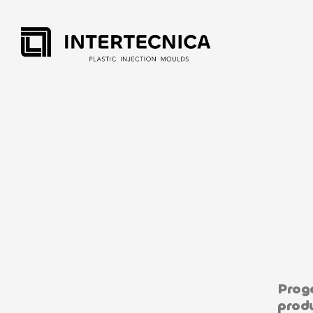
S
e
r
v
i
z
i
c
o
m
c
i
c
l
o
d
i
v
i
t
a
Proge
prod