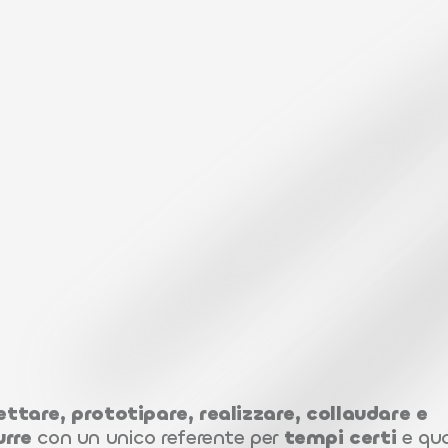
p
l
e
t
i
p
e
r
t
u
t
t
o
i
l
d
e
l
l
o
s
t
a
m
p
o
.
ttare, prototipare, realizzare, collaudare e 
urre
 con un unico referente per 
tempi certi
 e qua