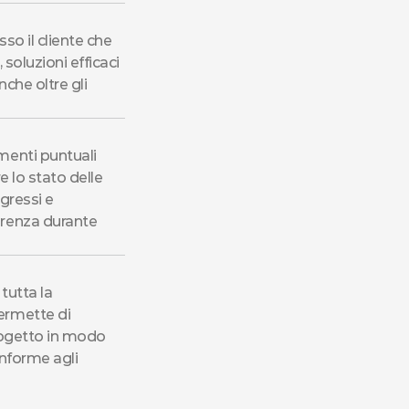
o il cliente che 
 soluzioni efficaci 
che oltre gli 
enti puntuali 
 lo stato delle 
gressi e 
renza durante 
tutta la 
rmette di 
rogetto in modo 
nforme agli 